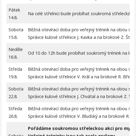
Pátek
Na celé střelnici bude probíhat soukromá střelecká ak
14.8.
Sobota
Běžná otevírací doba pro veřejný trénink na obou střel
15.8.
Správce kulové střelnice J. Kavka a na brokové Z. Šteig
Neděle
Od 10 do 12h bude probíhat soukromý trénink na kulové 
16.8.
Středa
Běžná otevírací doba pro veřejný trénink na obou stře
19.8.
Správce kulové střelnice V. Král a na brokové R. Březi
Sobota
Běžná otevírací doba pro veřejný trénink na obou střel
22.8.
Správce kulové střelnice J. Chvátal a na brokové Z. Šte
Středa
Běžná otevírací doba pro veřejný trénink na obou stře
26.8.
Správce kulové střelnice V. Bludský a na brokové R. Bř
Pořádáme soukromou střeleckou akci pro myslive
Sobota
Veřejné tréninky jsou tak zcela zrušeny.