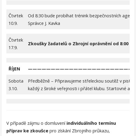
Čtvrtek
Od 8:30 bude probíhat trénink bezpečnostních agentu
10.9.
Správce J. Kavka
Čtvrtek
Zkoušky žadatelů o Zbrojní oprávnění
od 8:00
17.9.
ŘÍJEN
————————————————————————
Sobota
Předběžně – Připravujeme střeleckou soutěž v pistolov
3.10.
každý z široké veřejnosti i přátel klubu. Startovné a
V případě zájmu o domluvení
individuálního termínu
příprav ke zkoušce
pro získání Zbrojního průkazu,