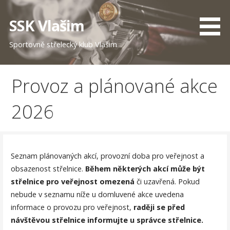
Skip
to
SSK Vlašim
content
Sportovně střelecký klub Vlašim
Provoz a plánované akce
2026
Seznam plánovaných akcí, provozní doba pro veřejnost a
obsazenost střelnice.
Během některých akcí může být
střelnice pro veřejnost omezená
či uzavřená. Pokud
nebude v seznamu níže u domluvené akce uvedena
informace o provozu pro veřejnost,
raději se před
návštěvou střelnice informujte u správce střelnice.