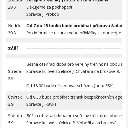
29.8.
Děkujeme za pochopení
Správce J. Prokop
Neděle
Od 7 do 15 hodin bude probíhat příprava žadatel
30.8.
Pro informace o kurzu nebo přihlášky se obracejte na Š
ZÁŘÍ
————————————————————————
Běžná otevírací doba pro veřejný trénink na obou stře
Středa
Správce kulové střelnice J. Chvátal a na brokové R. Bře
2.9.
Od 18:00 bude následovat schůze výboru SSK.
Čtvrtek
Od 8:30 bude probíhat trénink bezpečnostních agentu
3.9.
Správce J. Kavka
Sobota
Běžná otevírací doba pro veřejný trénink na obou střel
5.9.
Správce kulové střelnice P. Vobořil a na brokové