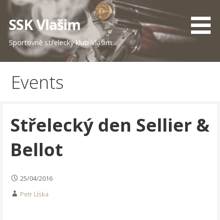
Skip
to
SSK Vlašim
content
Sportovně střelecký klub Vlašim
Events
Střelecký den Sellier &
Bellot
25/04/2016
Petr Líska