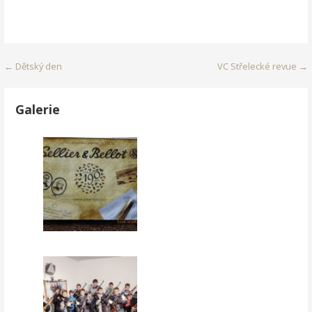
Navigace
← Dětský den
VC Střelecké revue →
pro
Galerie
příspěvek